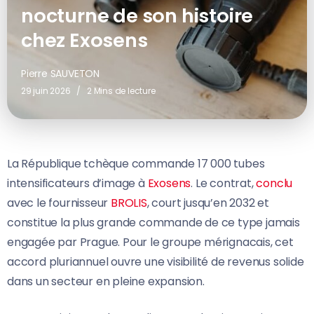
nocturne de son histoire
chez Exosens
Pierre SAUVETON
29 juin 2026
2 Mins de lecture
La République tchèque commande 17 000 tubes
intensificateurs d’image à
Exosens
. Le contrat,
conclu
avec le fournisseur
BROLIS
, court jusqu’en 2032 et
constitue la plus grande commande de ce type jamais
engagée par Prague. Pour le groupe mérignacais, cet
accord pluriannuel ouvre une visibilité de revenus solide
dans un secteur en pleine expansion.