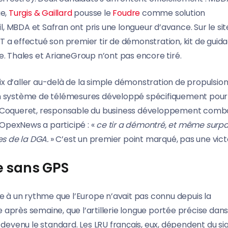
ge,
Turgis & Gaillard
pousse le
Foudre
comme solution
il, MBDA et Safran ont pris une longueur d’avance. Sur le sit
 a effectué son premier tir de démonstration, kit de guid
e. Thales et ArianeGroup n’ont pas encore tiré.
oix d’aller au-delà de la simple démonstration de propulsio
 un système de télémesures développé spécifiquement pour
go Coqueret, responsable du business développement comb
el OpexNews a participé : «
ce tir a démontré, et même surpa
es de la DGA.
» C’est un premier point marqué, pas une victo
e sans GPS
e à un rythme que l’Europe n’avait pas connu depuis la
après semaine, que l’artillerie longue portée précise dans
 devenu le standard. Les LRU français, eux, dépendent du si