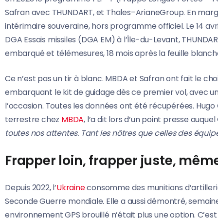
Safran avec THUNDART, et Thales–ArianeGroup. En mar
intérimaire souveraine, hors programme officiel. Le 14 avr
DGA Essais missiles (DGA EM) à l’Île-du-Levant, THUNDART
embarqué et télémesures, 18 mois après la feuille blanch
Ce n’est pas un tir à blanc. MBDA et Safran ont fait le ch
embarquant le kit de guidage dès ce premier vol, avec
l’occasion. Toutes les données ont été récupérées. Hu
terrestre chez
MBDA
, l’a dit lors d’un point presse auqu
toutes nos attentes. Tant les nôtres que celles des équip
Frapper loin, frapper juste, mêm
Depuis 2022, l’
Ukraine
consomme des munitions d’artilleri
Seconde Guerre mondiale. Elle a aussi démontré, semaine 
environnement GPS brouillé n’était plus une option. C’est