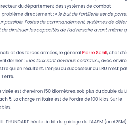
, directeur du département des systèmes de combat
e problème directement : «
le but de l’artillerie est de porte
ndeur possible. Postes de commandement, systèmes de défe
 est de diminuer les capacités de l’adversaire avant même qu
nale et des forces armées, le général
Pierre Schill
, chef d’
il dernier : «
les feux sont devenus centraux
», avec envir
stre qui en résultent. L’enjeu du successeur du LRU n’est pa
 Terre.
sée est d’environ 150 kilomètres, soit plus du double du 
h 5. La charge militaire est de l’ordre de 100 kilos. Sur le
ables.
aît. THUNDART hérite du kit de guidage de l’AASM (ou A2SM)