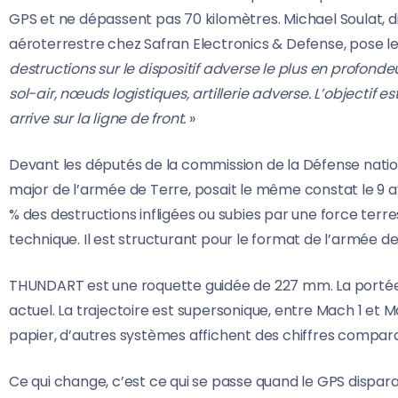
GPS et ne dépassent pas 70 kilomètres. Michael Soulat
aéroterrestre chez Safran Electronics & Defense, pose l
destructions sur le dispositif adverse le plus en profo
sol-air, nœuds logistiques, artillerie adverse. L’objectif
arrive sur la ligne de front.
»
Devant les députés de la commission de la Défense natio
major de l’armée de Terre, posait le même constat le 9 avr
% des destructions infligées ou subies par une force terre
technique. Il est structurant pour le format de l’armée de
THUNDART est une roquette guidée de 227 mm. La portée vi
actuel. La trajectoire est supersonique, entre Mach 1 et Mac
papier, d’autres systèmes affichent des chiffres compar
Ce qui change, c’est ce qui se passe quand le GPS dispar