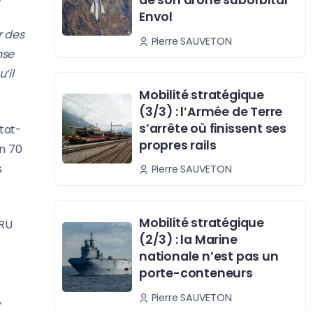
de son drone suborbital
Envol
r des
Pierre SAUVETON
nse
’il
Mobilité stratégique
(3/3) : l’Armée de Terre
s’arrête où finissent ses
état-
propres rails
on 70
s
Pierre SAUVETON
Mobilité stratégique
LRU
(2/3) : la Marine
nationale n’est pas un
porte-conteneurs
Pierre SAUVETON
,