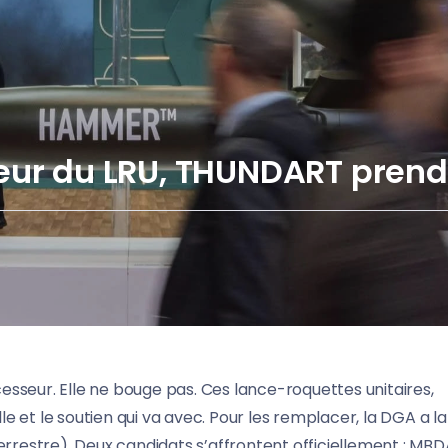
eur du LRU, THUNDART pren
ccesseur. Elle ne bouge pas. Ces lance-roquettes unitaires,
lle et le soutien qui va avec. Pour les remplacer, la DGA a l
restre). Deux candidats s’affrontent officiellement : MB