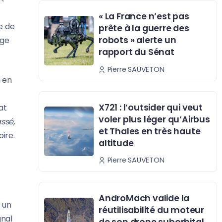
« La France n’est pas
e de
prête à la guerre des
robots » alerte un
age
rapport du Sénat
Pierre SAUVETON
n en
X721 : l’outsider qui veut
at
voler plus léger qu’Airbus
ssé,
et Thales en très haute
ire.
altitude
Pierre SAUVETON
AndroMach valide la
 un
réutilisabilité du moteur
gnal