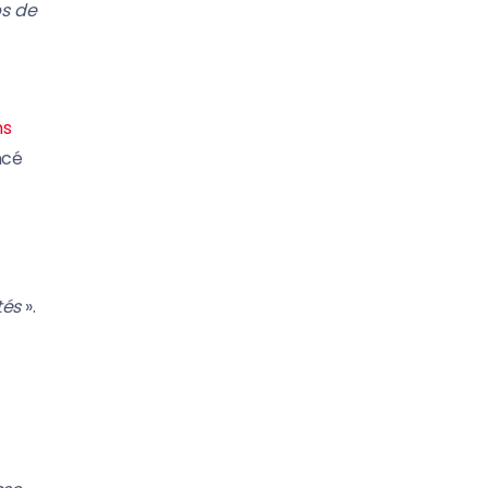
ps de
ns
ncé
tés
».