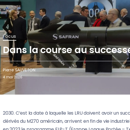
Focus
Dans la course au success
Pierre SAUVETON
4 mai 2026
2030. C’est la date à laquelle les LRU doivent avoir un su
dérivés du M270 américain, arrivent en fin de vie industrie
en 2023 le programme FLP-T (Frappe Longue Portée – Ter