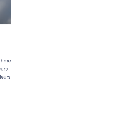
ythme
eurs
leurs