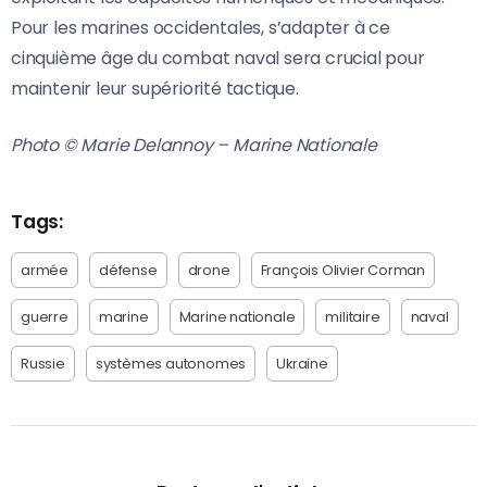
Pour les marines occidentales, s’adapter à ce
cinquième âge du combat naval sera crucial pour
maintenir leur supériorité tactique.
Photo © Marie Delannoy – Marine Nationale
Tags:
armée
défense
drone
François Olivier Corman
guerre
marine
Marine nationale
militaire
naval
Russie
systèmes autonomes
Ukraine