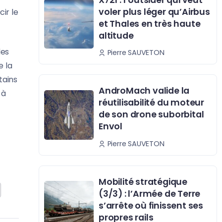
voler plus léger qu’Airbus
ir le
et Thales en très haute
altitude
des
Pierre SAUVETON
e la
tains
AndroMach valide la
 à
réutilisabilité du moteur
de son drone suborbital
Envol
Pierre SAUVETON
Mobilité stratégique
(3/3) : l’Armée de Terre
s’arrête où finissent ses
propres rails