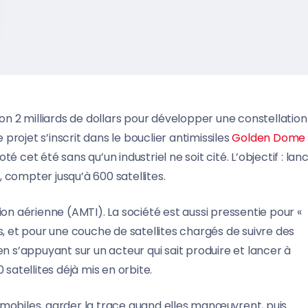
on 2 milliards de dollars pour développer une constellation
 projet s’inscrit dans le bouclier antimissiles
Golden Dome
 cet été sans qu’un industriel ne soit cité. L’objectif : lan
 compter jusqu’à 600 satellites.
ion aérienne (AMTI). La société est aussi pressentie pour «
, et pour une couche de satellites chargés de suivre des
e en s’appuyant sur un acteur qui sait produire et lancer à
satellites déjà mis en orbite.
 mobiles, garder la trace quand elles manœuvrent, puis