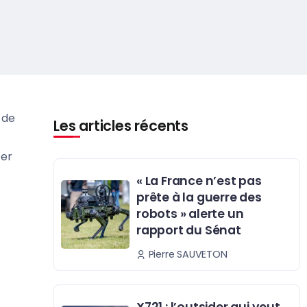
 de
Les articles récents
cer
« La France n’est pas
prête à la guerre des
robots » alerte un
rapport du Sénat
Pierre SAUVETON
X721 : l’outsider qui veut