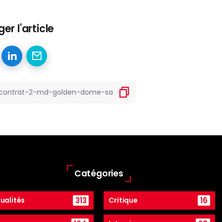
er l'article
Catégories
313
16
ualités
Critique