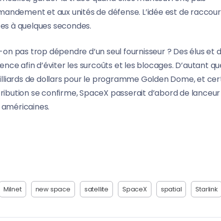
andement et aux unités de défense. L’idée est de raccourc
tes à quelques secondes.
t-on pas trop dépendre d’un seul fournisseur ? Des élus et 
ce afin d’éviter les surcoûts et les blocages. D’autant qu
lliards de dollars pour le programme Golden Dome, et cer
attribution se confirme, SpaceX passerait d’abord de lanceur
 américaines.
Milnet
new space
satellite
SpaceX
spatial
Starlink