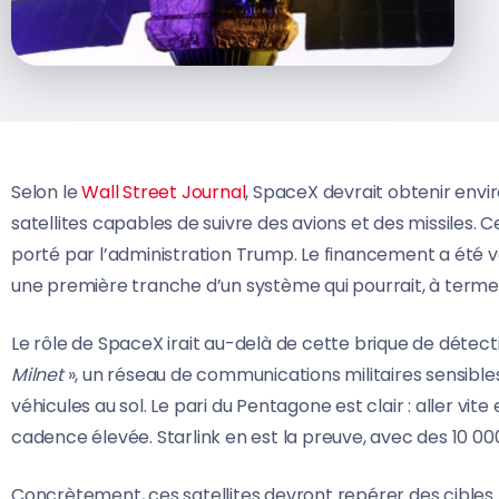
Selon le
Wall Street Journal
, SpaceX devrait obtenir envir
satellites capables de suivre des avions et des missiles. Ce
porté par l’administration Trump. Le financement a été voté
une première tranche d’un système qui pourrait, à terme,
Le rôle de SpaceX irait au-delà de cette brique de détect
Milnet
», un réseau de communications militaires sensibles
véhicules au sol. Le pari du Pentagone est clair : aller vit
cadence élevée. Starlink en est la preuve, avec des 10 000 
Concrètement, ces satellites devront repérer des cibles