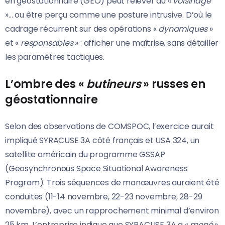
en géostationnaire (GEO) peut relever du «
voisinage
»… ou être perçu comme une posture intrusive. D’où le
cadrage récurrent sur des opérations «
dynamiques
»
et «
responsables
» : afficher une maîtrise, sans détailler
les paramètres tactiques.
L’ombre des «
butineurs
» russes en
géostationnaire
Selon des observations de COMSPOC, l’exercice aurait
impliqué SYRACUSE 3A côté français et USA 324, un
satellite américain du programme GSSAP
(Geosynchronous Space Situational Awareness
Program). Trois séquences de manœuvres auraient été
conduites (11-14 novembre, 22-23 novembre, 28-29
novembre), avec un rapprochement minimal d’environ
25 km. L’entreprise indique que SYRACUSE 3A a «
mené
»