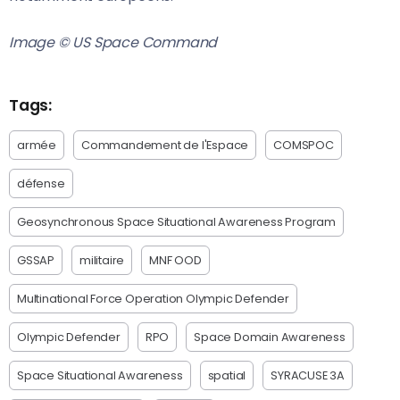
Image © US Space Command
Tags:
armée
Commandement de l'Espace
COMSPOC
défense
Geosynchronous Space Situational Awareness Program
GSSAP
militaire
MNF OOD
Multinational Force Operation Olympic Defender
Olympic Defender
RPO
Space Domain Awareness
Space Situational Awareness
spatial
SYRACUSE 3A