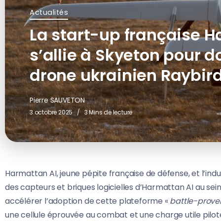
Actualités
La start-up française H
s’allie à Skyeton pour d
drone ukrainien Raybir
Pierre SAUVETON
3 octobre 2025
3 Mins de lecture
Harmattan AI, jeune pépite française de défense, et l’indu
des capteurs et briques logicielles d’Harmattan AI au sein
accélérer l’adoption de cette plateforme «
battle-prove
une cellule éprouvée au combat et une charge utile pilotée 