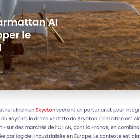
armattan AI
oper le
d
striel ukrainien
Skyeton
scellent un partenariat pour intég
 du Raybird, le drone vedette de Skyeton. L’ambition est clai
n
» sur des marchés de l’OTAN, dont la France, en combina
par logiciel, industrialisée en Europe. Le contexte est clair