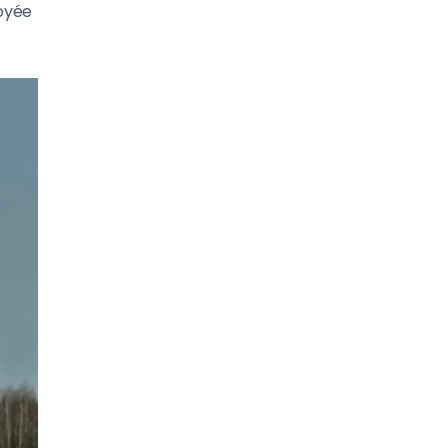
loyée