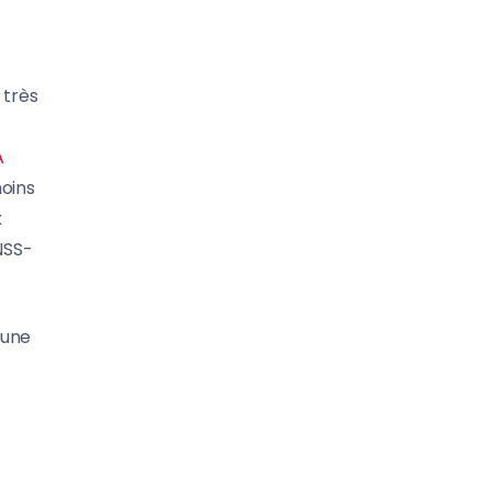
 très
A
moins
x
NSS-
 une