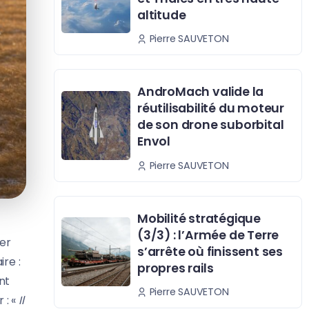
altitude
Pierre SAUVETON
AndroMach valide la
réutilisabilité du moteur
de son drone suborbital
Envol
Pierre SAUVETON
Mobilité stratégique
(3/3) : l’Armée de Terre
rer
s’arrête où finissent ses
re :
propres rails
nt
Pierre SAUVETON
 : «
Il