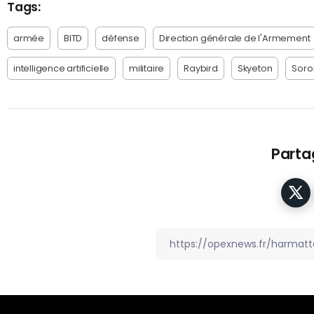
Tags:
armée
BITD
défense
Direction générale de l'Armement
intelligence artificielle
militaire
Raybird
Skyeton
Soro
Partag