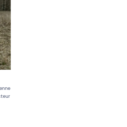
ienne
cteur