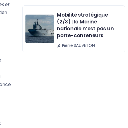
es et
tien
Mobilité stratégique
(2/3) : la Marine
nationale n’est pas un
porte-conteneurs
Pierre SAUVETON
s
a
lance
s