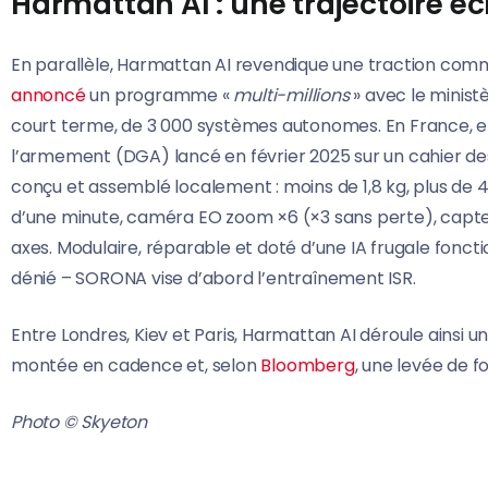
Harmattan AI : une trajectoire éc
En parallèle, Harmattan AI revendique une traction comm
annoncé
un programme «
multi-millions
» avec le minist
court terme, de 3 000 systèmes autonomes. En France, e
l’armement (DGA) lancé en février 2025 sur un cahier de
conçu et assemblé localement : moins de 1,8 kg, plus de
d’une minute, caméra EO zoom ×6 (×3 sans perte), capteur
axes. Modulaire, réparable et doté d’une IA frugale fon
dénié – SORONA vise d’abord l’entraînement ISR.
Entre Londres, Kiev et Paris, Harmattan AI déroule ainsi un
montée en cadence et, selon
Bloomberg
, une levée de f
Photo © Skyeton