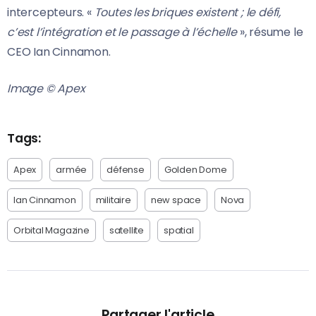
intercepteurs. «
Toutes les briques existent ; le défi,
c’est l’intégration et le passage à l’échelle
», résume le
CEO Ian Cinnamon.
Image © Apex
Tags:
Apex
armée
défense
Golden Dome
Ian Cinnamon
militaire
new space
Nova
Orbital Magazine
satellite
spatial
Partager l'article