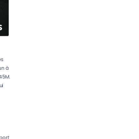
es
un à
145M.
ui
sport