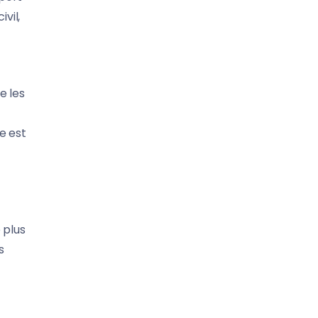
vil,
e les
e est
 plus
s