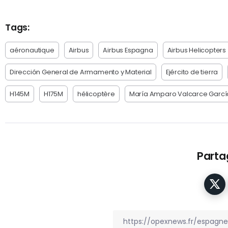
Tags:
aéronautique
Airbus
Airbus Espagna
Airbus Helicopters
Dirección General de Armamento y Material
Ejército de tierra
H145M
H175M
hélicoptère
María Amparo Valcarce Garcí
Partag