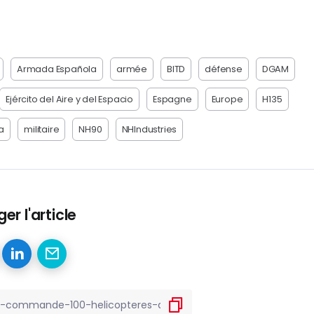
Armada Española
armée
BITD
défense
DGAM
Ejército del Aire y del Espacio
Espagne
Europe
H135
a
militaire
NH90
NHIndustries
er l'article