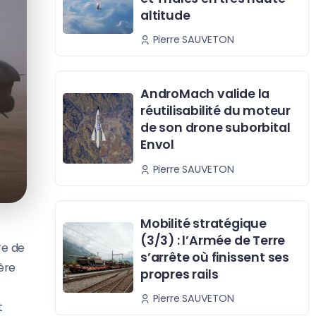
altitude
Pierre SAUVETON
AndroMach valide la
réutilisabilité du moteur
de son drone suborbital
Envol
Pierre SAUVETON
Mobilité stratégique
(3/3) : l’Armée de Terre
re de
s’arrête où finissent ses
ère
propres rails
Pierre SAUVETON
t