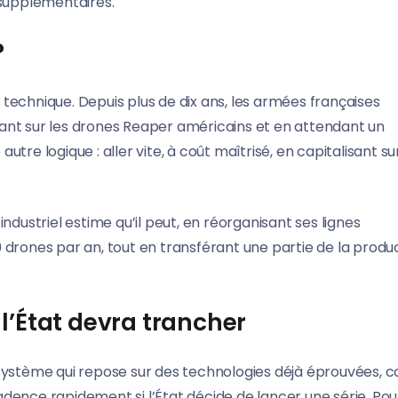
supplémentaires.
?
technique. Depuis plus de dix ans, les armées françaises
ant sur les drones Reaper américains et en attendant un
tre logique : aller vite, à coût maîtrisé, en capitalisant su
ndustriel estime qu’il peut, en réorganisant ses lignes
 drones par an, tout en transférant une partie de la produ
l’État devra trancher
système qui repose sur des technologies déjà éprouvées, co
dence rapidement si l’État décide de lancer une série. Pou