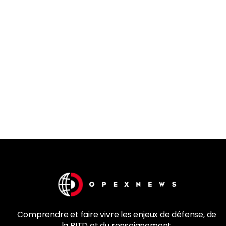
Comprendre et faire vivre les enjeux de
défense
, de
la
BITD
et du renseignement.