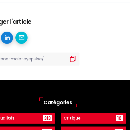
er l'article
Catégories
313
16
ualités
Critique