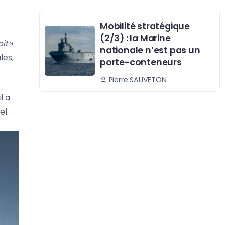
Mobilité stratégique
(2/3) : la Marine
pit
».
nationale n’est pas un
les,
porte-conteneurs
Pierre SAUVETON
l a
el.