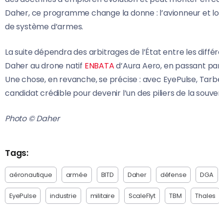
Daher, ce programme change la donne : l’avionneur et lo
de système d’armes.
La suite dépendra des arbitrages de l’État entre les diff
Daher au drone natif
ENBATA
d’Aura Aero, en passant pa
Une chose, en revanche, se précise : avec EyePulse, Tarb
candidat crédible pour devenir l’un des piliers de la souv
Photo © Daher
Tags:
aéronautique
armée
BITD
Daher
défense
DGA
EyePulse
industrie
militaire
ScaleFlyt
TBM
Thales