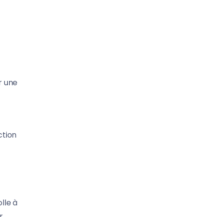
r une
ction
lle à
r