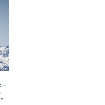
2 et
r
té