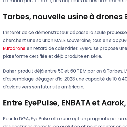
d’embarquer, à terme, des capteurs ou des armements 
Tarbes, nouvelle usine à drones 
L’intérêt de ce démonstrateur dépasse la seule prouesse 
cherchent une solution MALE souveraine, tout en s’appuy
Eurodrone
en retard de calendrier. EyePulse propose une au
plateforme certifiée et déjà produite en série.
Daher produit déjà entre 50 et 60 TBM par an à Tarbes. L’i
d’assemblage, dégager d’ici 2028 une capacité de 10 à 40
d’avions vers son futur site américain.
Entre EyePulse, ENBATA et Aarok, 
Pour la DGA, EyePulse offre une option pragmatique : un 
des doctrines d’emploi en évolution et peut monter en ca