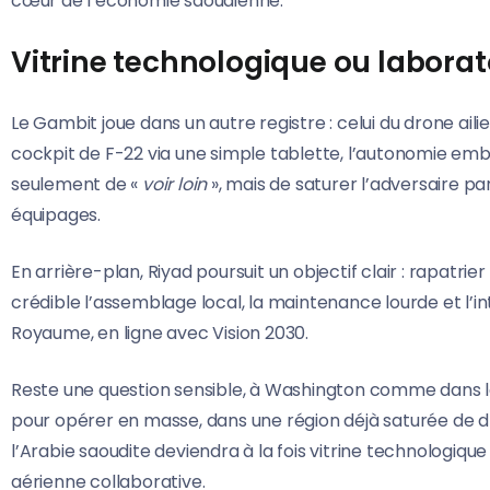
cœur de l’économie saoudienne.
Vitrine technologique ou laborat
Le Gambit joue dans un autre registre : celui du drone a
cockpit de F-22 via une simple tablette, l’autonomie emba
seulement de «
voir loin
», mais de saturer l’adversaire pa
équipages.
En arrière-plan, Riyad poursuit un objectif clair : rapatrie
crédible l’assemblage local, la maintenance lourde et l
Royaume, en ligne avec Vision 2030.
Reste une question sensible, à Washington comme dans l
pour opérer en masse, dans une région déjà saturée de dron
l’Arabie saoudite deviendra à la fois vitrine technologiqu
aérienne collaborative.