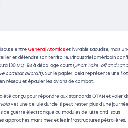
discute entre
General Atomics
et l’Arabie saoudite, mais un
ller et défendre son territoire. L’industriel américain con
qu’à 130 MQ-9B à décollage court (
Short Take-off and Lan
ve combat aircraft
). Sur le papier, cela représente une flo
 en réseau et épauler les avions de combat.
r a été conçu pour répondre aux standards OTAN et voler d
avoid
» et une cellule durcie. Il peut rester plus d’une journé
es de guerre électronique ou modules de lutte anti-sous-
, les approches maritimes et les infrastructures pétrolières,