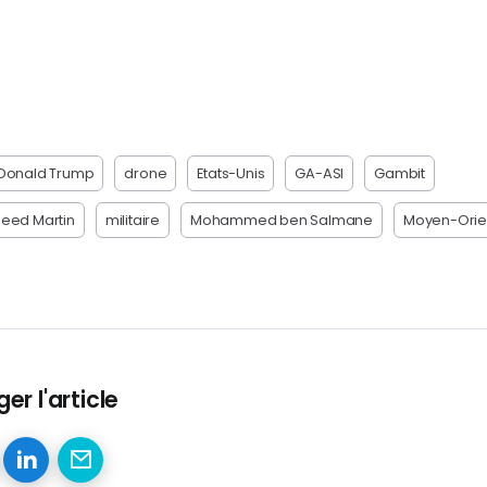
Donald Trump
drone
Etats-Unis
GA-ASI
Gambit
heed Martin
militaire
Mohammed ben Salmane
Moyen-Orie
er l'article