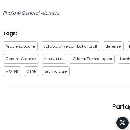
Photo © General Atomics
Tags:
Arabie saoudite
collaborative combat aircraft
défense
General Atomics
innovation
L3Harris Technologies
Lock
MQ-9B
OTAN
technologie
Partag