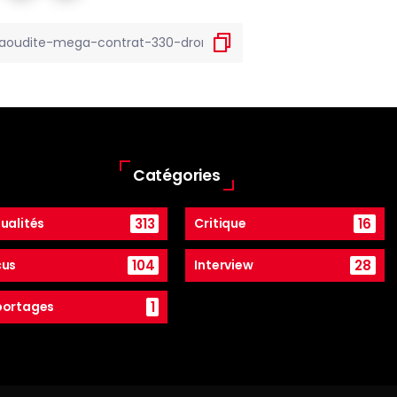
Catégories
313
16
ualités
Critique
104
28
cus
Interview
1
portages