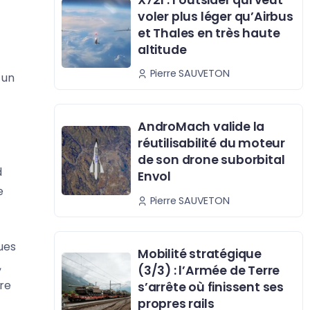
voler plus léger qu’Airbus
et Thales en très haute
altitude
Pierre SAUVETON
 un
AndroMach valide la
réutilisabilité du moteur
de son drone suborbital
d
Envol
e
Pierre SAUVETON
ues
Mobilité stratégique
,
(3/3) : l’Armée de Terre
rre
s’arrête où finissent ses
propres rails