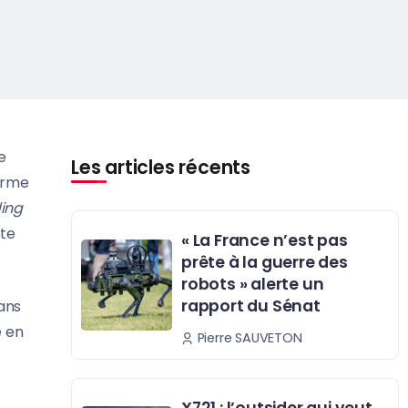
e
Les articles récents
firme
ding
tte
« La France n’est pas
prête à la guerre des
robots » alerte un
rapport du Sénat
ans
e en
Pierre SAUVETON
X721 : l’outsider qui veut