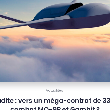
Actualités
dite : vers un méga-contrat de 3
combat MQ-9B et Gambit ?