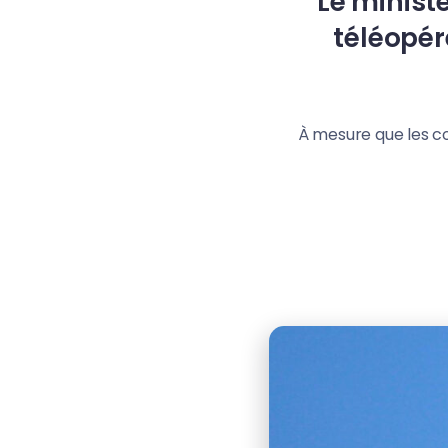
Le minist
téléopér
À mesure que les co