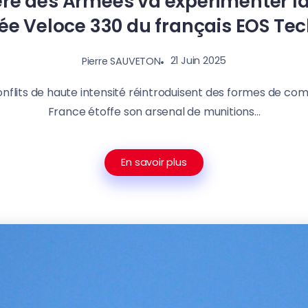
ère des Armées va expérimenter l
ée Veloce 330 du français EOS Te
21 Juin 2025
Pierre SAUVETON
nflits de haute intensité réintroduisent des formes de comb
France étoffe son arsenal de munitions...
En savoir plus