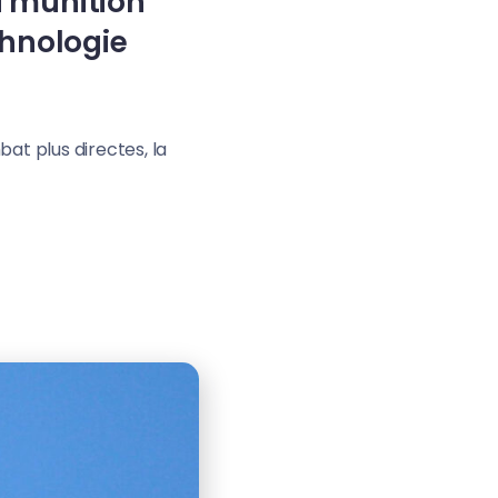
a munition
chnologie
at plus directes, la