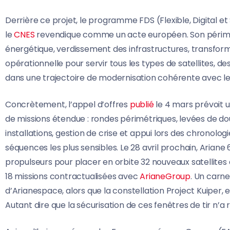
Derrière ce projet, le programme FDS (Flexible, Digital et
le
CNES
revendique comme un acte européen. Son périmètr
énergétique, verdissement des infrastructures, transforma
opérationnelle pour servir tous les types de satellites, d
dans une trajectoire de modernisation cohérente avec l
Concrètement, l’appel d’offres
publié
le 4 mars prévoit 
de missions étendue : rondes périmétriques, levées de dou
installations, gestion de crise et appui lors des chronol
séquences les plus sensibles. Le 28 avril prochain, Ariane
propulseurs pour placer en orbite 32 nouveaux satellites 
18 missions contractualisées avec
ArianeGroup
. Un carn
d’Arianespace, alors que la constellation Project Kuiper,
Autant dire que la sécurisation de ces fenêtres de tir n’a r