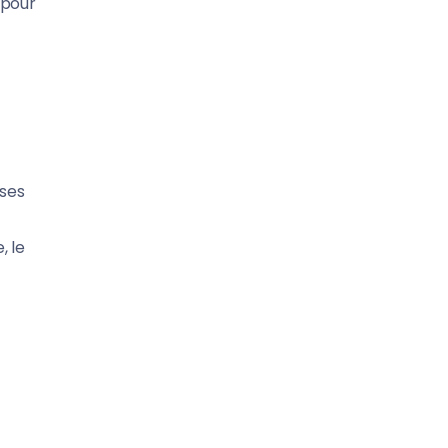
pour
ases
, le