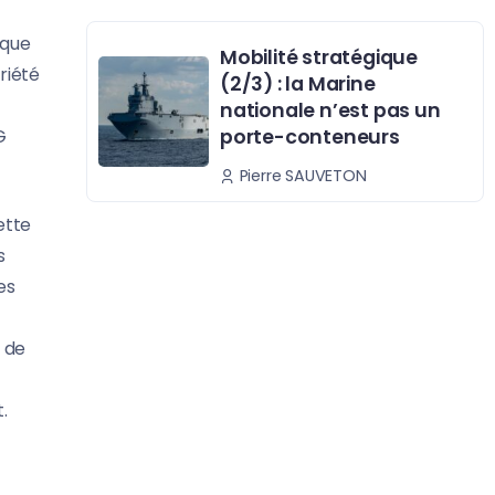
 que
Mobilité stratégique
riété
(2/3) : la Marine
nationale n’est pas un
G
porte-conteneurs
Pierre SAUVETON
ette
s
es
e de
.