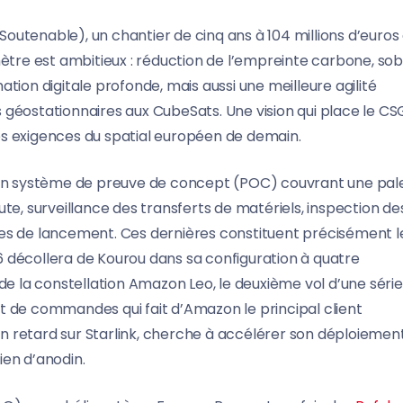
 Soutenable), un chantier de cinq ans à 104 millions d’euros
e est ambitieux : réduction de l’empreinte carbone, sob
tion digitale profonde, mais aussi une meilleure agilité
es géostationnaires aux CubeSats. Une vision qui place le CS
es exigences du spatial européen de demain.
un système de preuve de concept (POC) couvrant une pal
te, surveillance des transferts de matériels, inspection de
ogies de lancement. Ces dernières constituent précisément l
 6 décollera de Kourou dans sa configuration à quatre
de la constellation Amazon Leo, le deuxième vol d’une séri
et de commandes qui fait d’Amazon le principal client
 en retard sur Starlink, cherche à accélérer son déploiement
ien d’anodin.