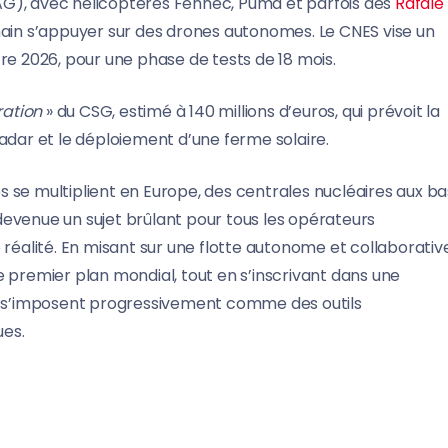
AG), avec hélicoptères Fennec, Puma et parfois des
Rafale
main s’appuyer sur des drones autonomes. Le CNES vise un
re 2026, pour une phase de tests de 18 mois.
ration
» du CSG, estimé à 140 millions d’euros, qui prévoit la
adar et le déploiement d’une ferme solaire.
les se multiplient en Europe, des centrales nucléaires aux b
t devenue un sujet brûlant pour tous les opérateurs
réalité. En misant sur une flotte autonome et collaborative
e premier plan mondial, tout en s’inscrivant dans une
 s’imposent progressivement comme des outils
ues.