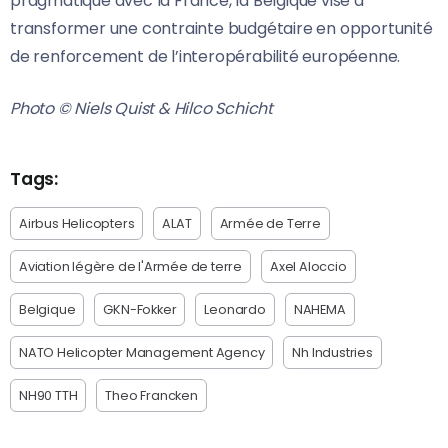
pragmatique avec la France, la Belgique vise à
transformer une contrainte budgétaire en opportunité
de renforcement de l’interopérabilité européenne.
Photo © Niels Quist & Hilco Schicht
Tags:
Airbus Helicopters
ALAT
Armée de Terre
Aviation légère de l'Armée de terre
Axel Aloccio
Belgique
GKN-Fokker
Leonardo
NAHEMA
NATO Helicopter Management Agency
Nh Industries
NH90 TTH
Theo Francken