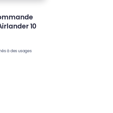
e commande
Airlander 10
inés à des usages