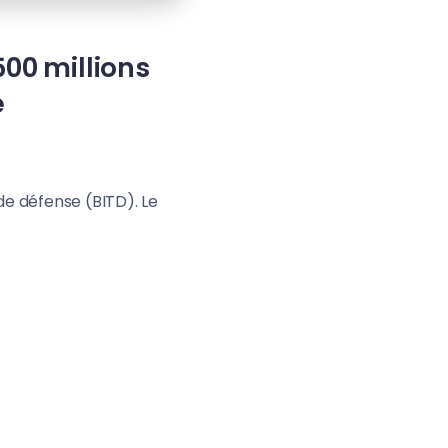
500 millions
e
de défense (BITD). Le