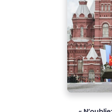
« N’oublie