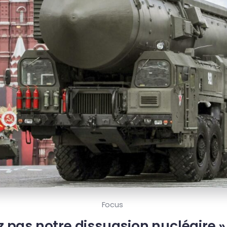
Focus
z pas notre dissuasion nucléaire » 