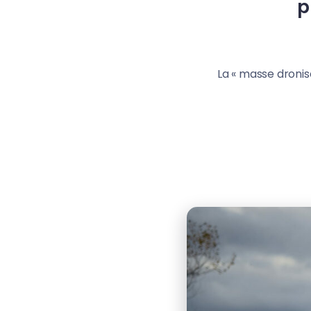
p
La « masse dronis