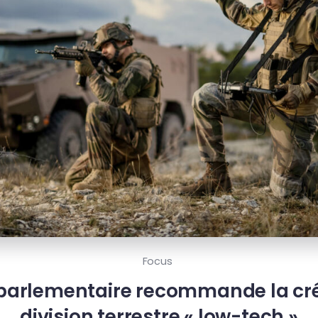
Focus
 parlementaire recommande la cré
division terrestre « low-tech »