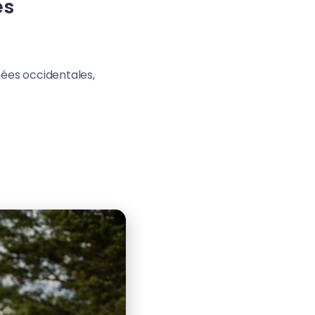
és
mées occidentales,