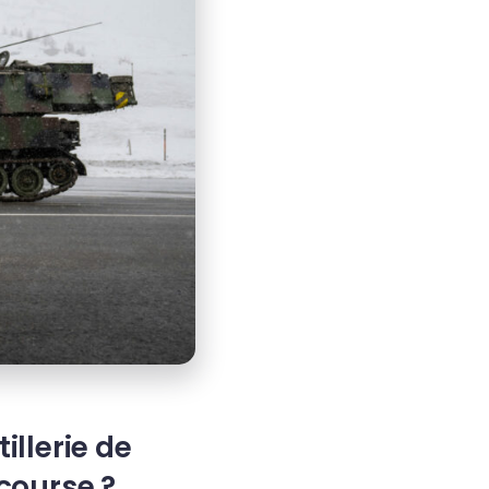
illerie de
 course ?